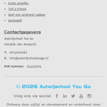
Gratis proefles
Tell a Friend
Geef een origineel cadeau
Geslaagd!
Contactgegevens
Autorijschool You Go
Hendrik-Ido-Ambacht
T:
0613092682
E:
info@autorijschoolyougo.nl
KvK nummer:
24449304
© 2026 Autorijschool You Go
Volg ons via social:
кeller
Ontwerp door
en development en onderhoud door