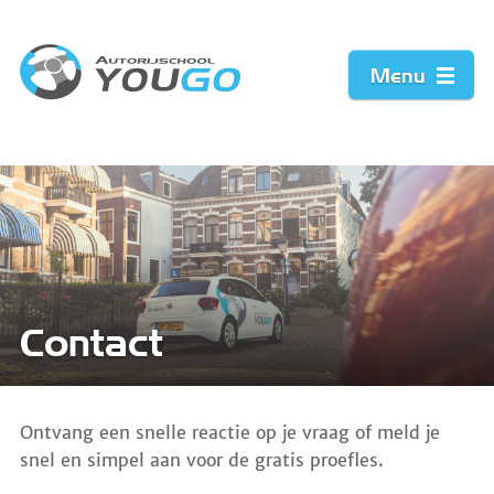
Menu
Home
Prijzen
Werkwijze
Contact
Acties
Vacature
Ontvang een snelle reactie op je vraag o
f
meld je
snel en simpel aan voor de gratis proefles.
Contact