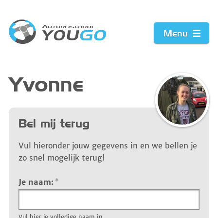
Menu
Home
Yvonne
Prijzen
Bel mij terug
Werkwijze
Vul hieronder jouw gegevens in en we bellen je
Acties
zo snel mogelijk terug!
Vacature
Je naam:
*
Contact
Vul hier je volledige naam in.