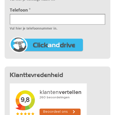
Telefoon
*
Vul hier je telefoonnummer in.
Click
and
drive
Klanttevredenheid