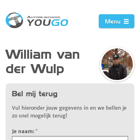
Menu
Home
William van
der Wulp
Prijzen
Werkwijze
Bel mij terug
Acties
Vul hieronder jouw gegevens in en we bellen je
zo snel mogelijk terug!
Vacature
Je naam:
*
Contact