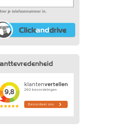
 hier je telefoonnummer in.
Click
and
drive
lanttevredenheid