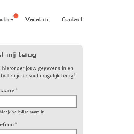
cties
Vacature
Contact
l mij terug
l hieronder jouw gegevens in en
bellen je zo snel mogelijk terug!
 naam:
*
hier je volledige naam in.
lefoon
*