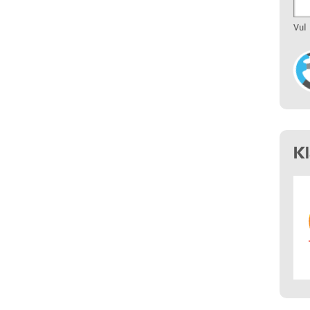
Vul
K