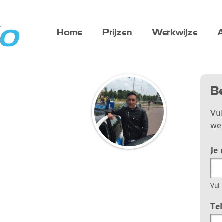
Home
Prijzen
Werkwijze
A
Be
Vu
we 
Je
Vul 
Te