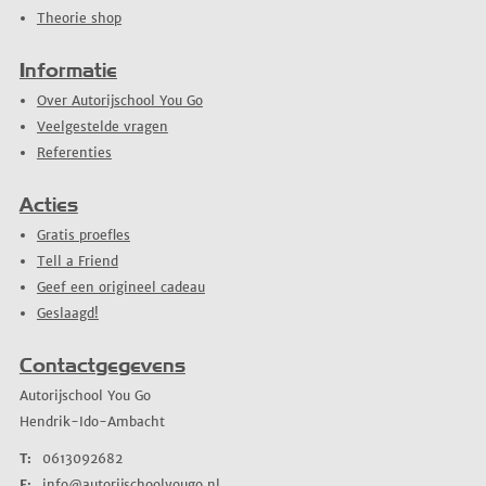
Theorie shop
Informatie
Over Autorijschool You Go
Veelgestelde vragen
Referenties
Acties
Gratis proefles
Tell a Friend
Geef een origineel cadeau
Geslaagd!
Contactgegevens
Autorijschool You Go
Hendrik-Ido-Ambacht
T:
0613092682
E:
info@autorijschoolyougo.nl