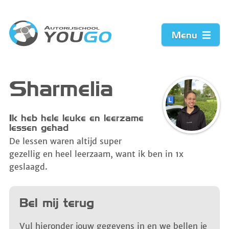
Menu
Home
Sharmelia
Prijzen
Ik heb hele leuke en leerzame
lessen gehad
Werkwijze
De lessen waren altijd super
gezellig en heel leerzaam, want ik ben in 1x
Acties
geslaagd.
Vacature
Bel mij terug
Contact
Vul hieronder jouw gegevens in en we bellen je