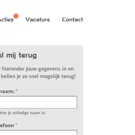
cties
Vacature
Contact
l mij terug
l hieronder jouw gegevens in en
bellen je zo snel mogelijk terug!
 naam:
*
hier je volledige naam in.
lefoon
*