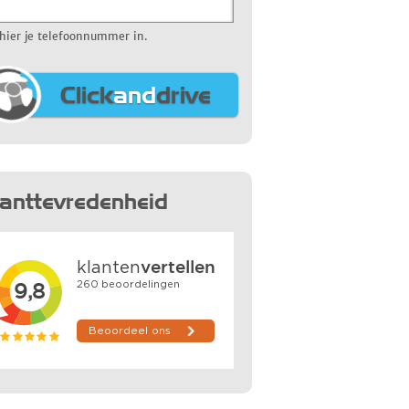
 hier je telefoonnummer in.
Click
and
drive
lanttevredenheid