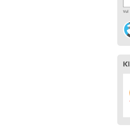
Vul
K