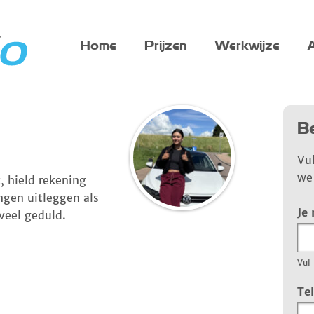
Home
Prijzen
Werkwijze
A
Be
Vu
we 
k, hield rekening
ngen uitleggen als
Je
 veel geduld.
Vul 
Te