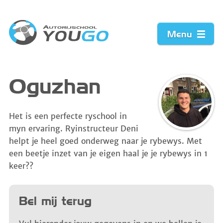
Menu
Home
Oguzhan
Prijzen
Het is een perfecte ryschool in
myn ervaring. Ryinstructeur Deni
Werkwijze
helpt je heel goed onderweg naar je rybewys. Met
een beetje inzet van je eigen haal je je rybewys in 1
Acties
keer??
Vacature
Bel mij terug
Contact