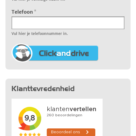
Telefoon
*
Vul hier je telefoonnummer in.
Click
and
drive
Klanttevredenheid