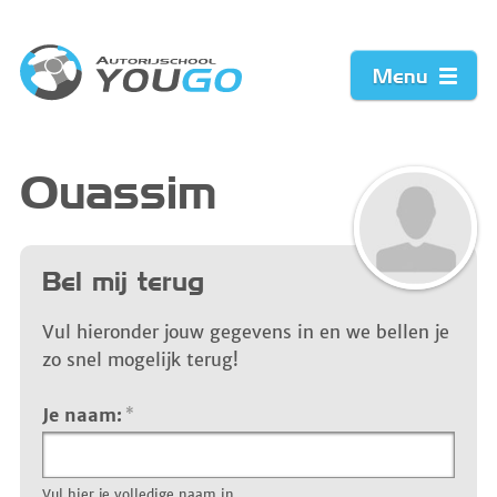
Menu
Home
Ouassim
Prijzen
Bel mij terug
Werkwijze
Vul hieronder jouw gegevens in en we bellen je
Acties
zo snel mogelijk terug!
Vacature
Je naam:
*
Contact
Vul hier je volledige naam in.