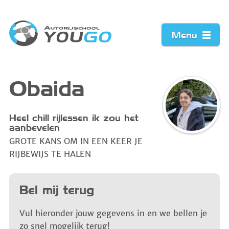
Menu
Home
Obaida
Prijzen
Heel chill rijlessen ik zou het
aanbevelen
Werkwijze
GROTE KANS OM IN EEN KEER JE
RIJBEWIJS TE HALEN
Acties
Bel mij terug
Vacature
Vul hieronder jouw gegevens in en we bellen je
Contact
zo snel mogelijk terug!