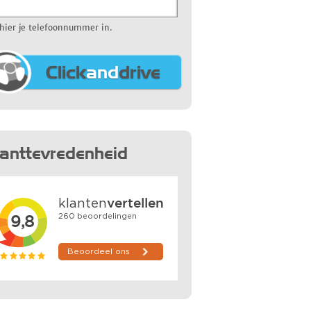
 hier je telefoonnummer in.
Click
and
drive
lanttevredenheid