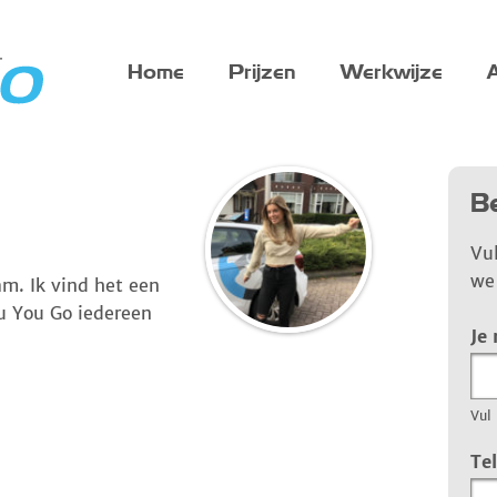
Home
Prijzen
Werkwijze
A
Be
Vu
we 
m. Ik vind het een
ou You Go iedereen
Je
Vul 
Te