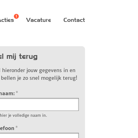
cties
Vacature
Contact
l mij terug
l hieronder jouw gegevens in en
bellen je zo snel mogelijk terug!
 naam:
*
hier je volledige naam in.
lefoon
*