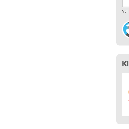
Vul
K