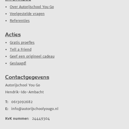
Over Autorijschool You Go
Veelgestelde vragen
Referenties
Acties
Gratis proefles
Tell a Friend
Geef een origineel cadeau
Geslaagd!
Contactgegevens
Autorijschool You Go
Hendrik-Ido-Ambacht
T:
0613092682
E:
info@autorijschoolyougo.nl
KvK nummer:
24449304