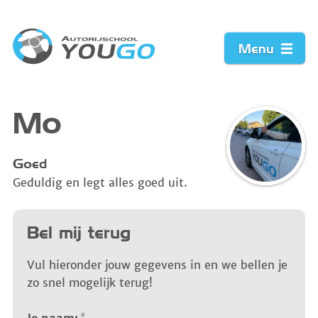
Menu
Home
Mo
Prijzen
Goed
Geduldig en legt alles goed uit.
Werkwijze
Acties
Bel mij terug
Vacature
Vul hieronder jouw gegevens in en we bellen je
zo snel mogelijk terug!
Contact
*