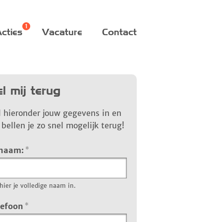
cties
Vacature
Contact
l mij terug
l hieronder jouw gegevens in en
bellen je zo snel mogelijk terug!
 naam:
*
hier je volledige naam in.
lefoon
*