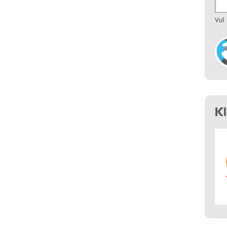
Vul
K