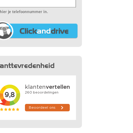
 hier je telefoonnummer in.
Click
and
drive
lanttevredenheid