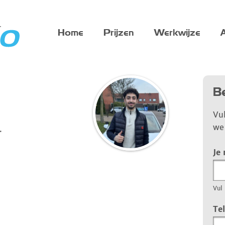
Home
Prijzen
Werkwijze
A
Be
Vu
we 
.
Je
Vul 
Te