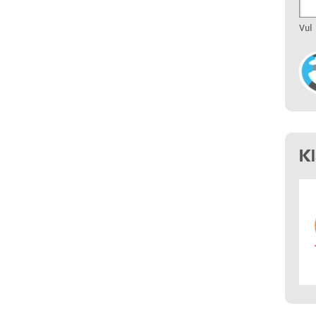
Vul
K