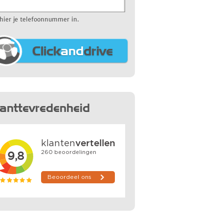
 hier je telefoonnummer in.
Click
and
drive
lanttevredenheid