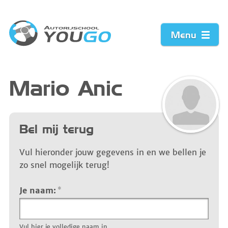
Menu
Home
Mario Anic
Prijzen
Bel mij terug
Werkwijze
Vul hieronder jouw gegevens in en we bellen je
Acties
zo snel mogelijk terug!
Vacature
Je naam:
*
Contact
Vul hier je volledige naam in.