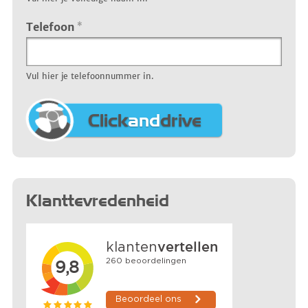
Telefoon
*
Vul hier je telefoonnummer in.
Click
and
drive
Klanttevredenheid