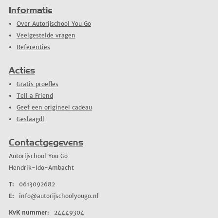
Informatie
Over Autorijschool You Go
Veelgestelde vragen
Referenties
Acties
Gratis proefles
Tell a Friend
Geef een origineel cadeau
Geslaagd!
Contactgegevens
Autorijschool You Go
Hendrik-Ido-Ambacht
T:
0613092682
E:
info@autorijschoolyougo.nl
KvK nummer:
24449304