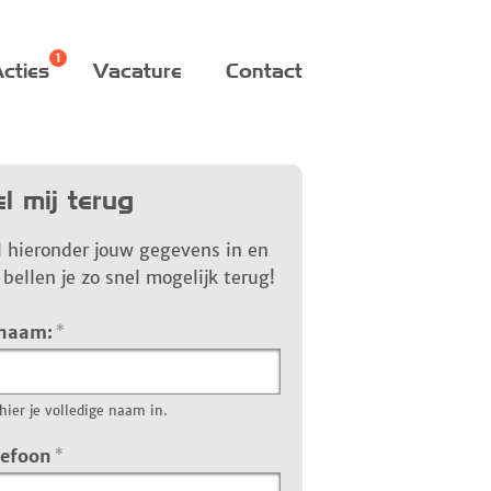
cties
Vacature
Contact
l mij terug
l hieronder jouw gegevens in en
bellen je zo snel mogelijk terug!
 naam:
*
hier je volledige naam in.
lefoon
*