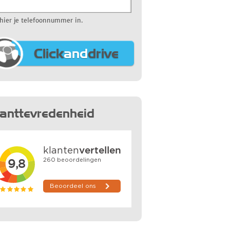
 hier je telefoonnummer in.
Click
and
drive
lanttevredenheid