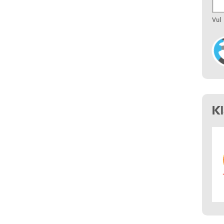
Vul
K