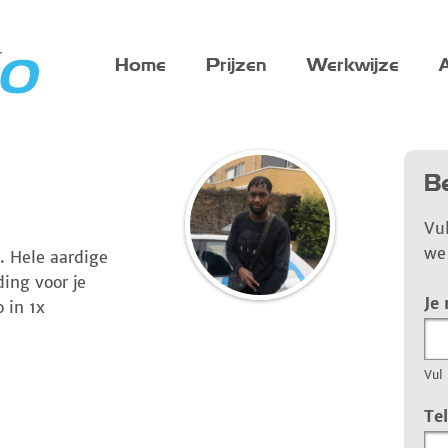
Home
Prijzen
Werkwijze
A
Be
Vu
we 
n. Hele aardige
ding voor je
Je
 in 1x
Vul 
Te