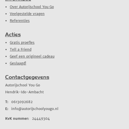
Over Autorijschool You Go
Veelgestelde vragen
Referenties
Acties
Gratis proefles
Tell a Friend
Geef een origineel cadeau
Geslaagd!
Contactgegevens
Autorijschool You Go
Hendrik-Ido-Ambacht
T:
0613092682
E:
info@autorijschoolyougo.nl
KvK nummer:
24449304