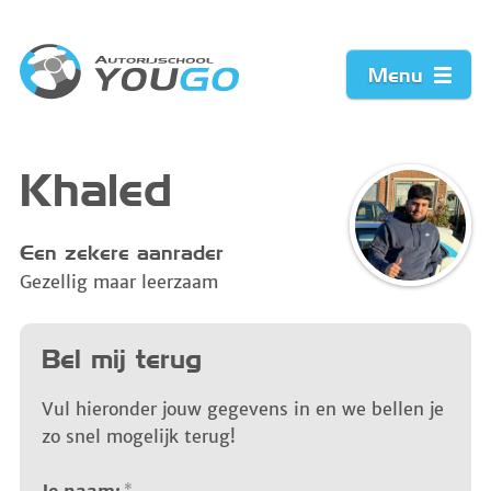
Menu
Home
Khaled
Prijzen
Een zekere aanrader
Gezellig maar leerzaam
Werkwijze
Acties
Bel mij terug
Vacature
Vul hieronder jouw gegevens in en we bellen je
zo snel mogelijk terug!
Contact
*