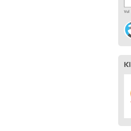
Vul
K