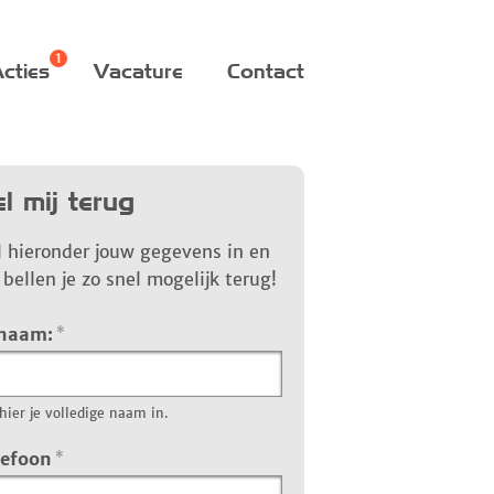
cties
Vacature
Contact
l mij terug
l hieronder jouw gegevens in en
bellen je zo snel mogelijk terug!
 naam:
*
hier je volledige naam in.
lefoon
*