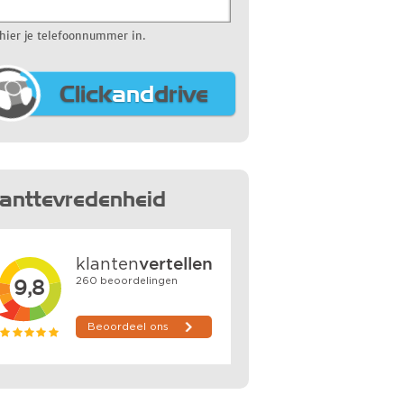
 hier je telefoonnummer in.
Click
and
drive
lanttevredenheid