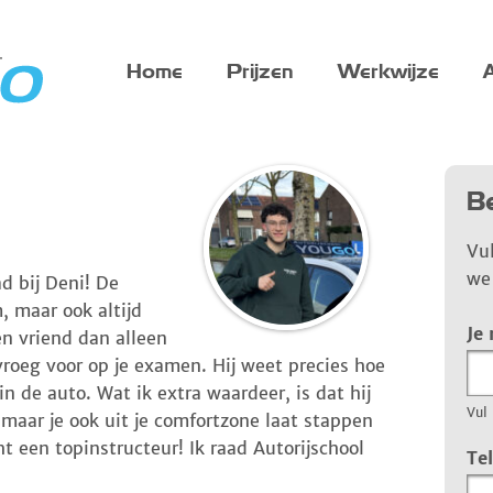
Home
Prijzen
Werkwijze
A
Be
Vu
we 
d bij Deni! De
, maar ook altijd
Je
en vriend dan alleen
 vroeg voor op je examen. Hij weet precies hoe
in de auto. Wat ik extra waardeer, is dat hij
Vul 
, maar je ook uit je comfortzone laat stappen
ht een topinstructeur! Ik raad Autorijschool
Te