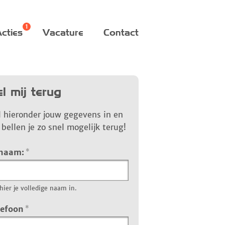
cties
Vacature
Contact
l mij terug
l hieronder jouw gegevens in en
bellen je zo snel mogelijk terug!
 naam:
*
hier je volledige naam in.
lefoon
*