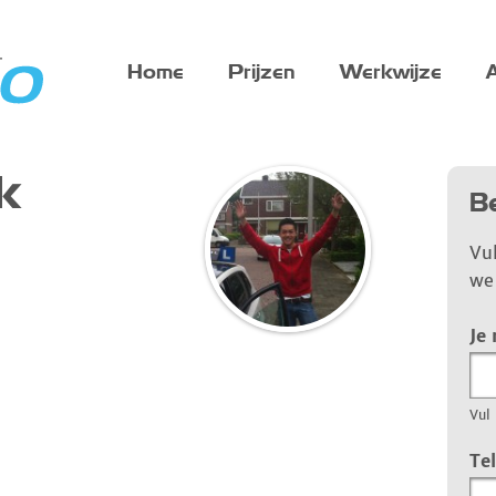
Home
Prijzen
Werkwijze
A
k
Be
Vu
we 
Je
Vul 
Te