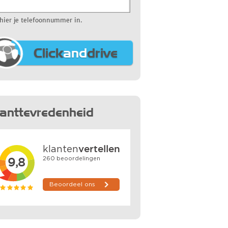
 hier je telefoonnummer in.
Click
and
drive
lanttevredenheid