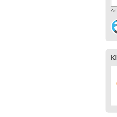
Vul
K