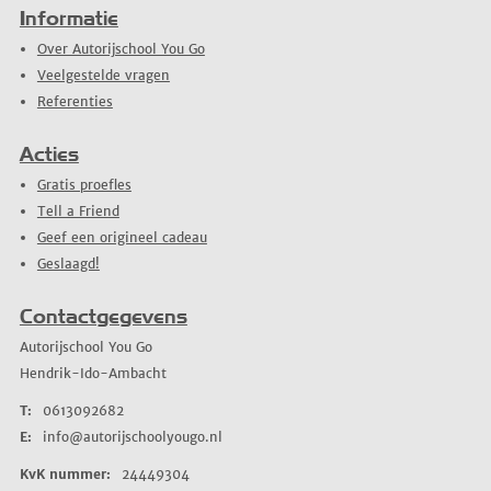
Informatie
Over Autorijschool You Go
Veelgestelde vragen
Referenties
Acties
Gratis proefles
Tell a Friend
Geef een origineel cadeau
Geslaagd!
Contactgegevens
Autorijschool You Go
Hendrik-Ido-Ambacht
T:
0613092682
E:
info@autorijschoolyougo.nl
KvK nummer:
24449304