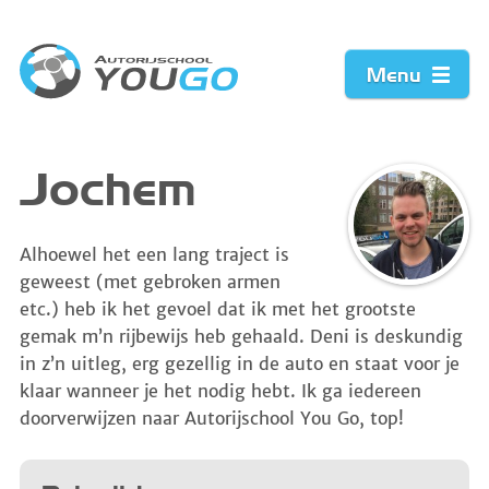
Menu
Home
Jochem
Prijzen
Alhoewel het een lang traject is
geweest (met gebroken armen
Werkwijze
etc.) heb ik het gevoel dat ik met het grootste
gemak m’n rijbewijs heb gehaald. Deni is deskundig
Acties
in z’n uitleg, erg gezellig in de auto en staat voor je
klaar wanneer je het nodig hebt. Ik ga iedereen
Vacature
doorverwijzen naar Autorijschool You Go, top!
Contact