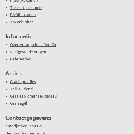
Praktijkexamen
Tussentijdse toets
BNOR examen
Theorie shop
Informatie
Over Autorijschool You Go
Veelgestelde vragen
Referenties
Acties
Gratis proefles
Tell a Friend
Geef een origineel cadeau
Geslaagd!
Contactgegevens
Autorijschool You Go
Hendrik-Ido-Ambacht