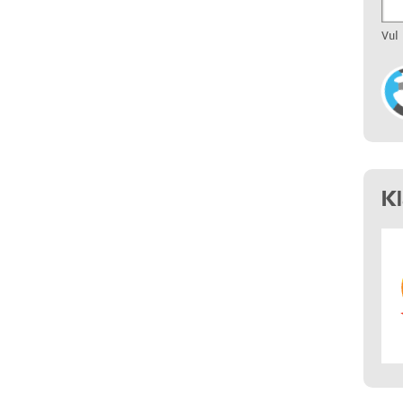
Vul
K