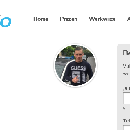
Home
Prijzen
Werkwijze
A
Be
Vu
we 
Je
Vul 
Te