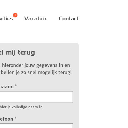
cties
Vacature
Contact
l mij terug
l hieronder jouw gegevens in en
bellen je zo snel mogelijk terug!
 naam:
*
hier je volledige naam in.
lefoon
*