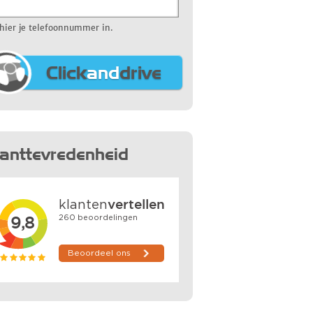
 hier je telefoonnummer in.
Click
and
drive
lanttevredenheid