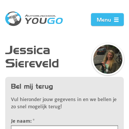
Menu
Home
Jessica
Siereveld
Prijzen
Werkwijze
Bel mij terug
Acties
Vul hieronder jouw gegevens in en we bellen je
zo snel mogelijk terug!
Vacature
Je naam:
*
Contact