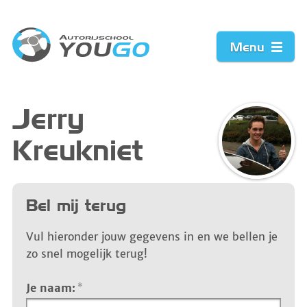
Menu
Home
Jerry
Kreukniet
Prijzen
Werkwijze
Bel mij terug
Acties
Vul hieronder jouw gegevens in en we bellen je
zo snel mogelijk terug!
Vacature
Je naam:
*
Contact