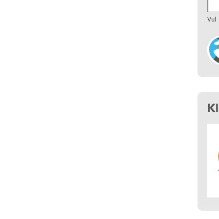
Vul
K