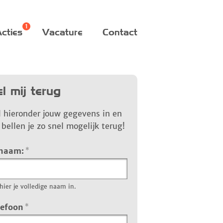
cties
Vacature
Contact
l mij terug
l hieronder jouw gegevens in en
bellen je zo snel mogelijk terug!
 naam:
*
hier je volledige naam in.
lefoon
*