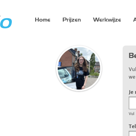
Home
Prijzen
Werkwijze
A
Be
Vu
we 
Je
Vul 
Te