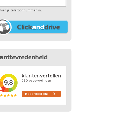
 hier je telefoonnummer in.
Click
and
drive
lanttevredenheid