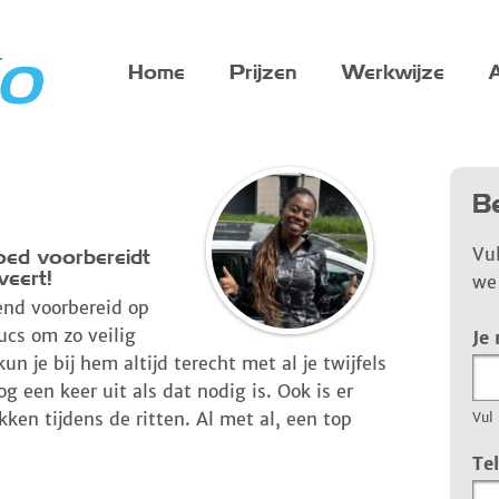
Home
Prijzen
Werkwijze
A
Be
Vu
 goed voorbereidt
veert!
we 
kend voorbereid op
rucs om zo veilig
Je
un je bij hem altijd terecht met al je twijfels
og een keer uit als dat nodig is. Ook is er
ken tijdens de ritten. Al met al, een top
Vul 
Te