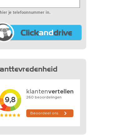
 hier je telefoonnummer in.
Click
and
drive
lanttevredenheid