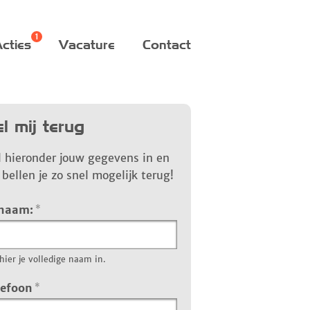
cties
Vacature
Contact
l mij terug
l hieronder jouw gegevens in en
bellen je zo snel mogelijk terug!
 naam:
*
hier je volledige naam in.
lefoon
*