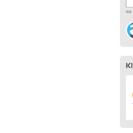
Vul
K