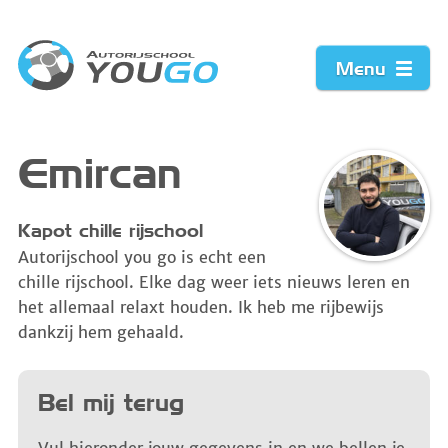
Menu
Home
Emircan
Prijzen
Kapot chille rijschool
Autorijschool you go is echt een
Werkwijze
chille rijschool. Elke dag weer iets nieuws leren en
het allemaal relaxt houden. Ik heb me rijbewijs
Acties
dankzij hem gehaald.
Vacature
Bel mij terug
Contact