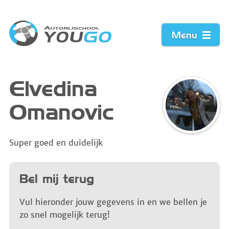
Menu
Home
Elvedina
Omanovic
Prijzen
Werkwijze
Super goed en duidelijk
Acties
Bel mij terug
Vacature
Vul hieronder jouw gegevens in en we bellen je
zo snel mogelijk terug!
Contact