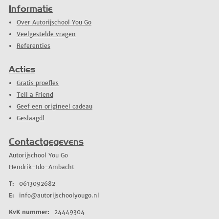
Informatie
Over Autorijschool You Go
Veelgestelde vragen
Referenties
Acties
Gratis proefles
Tell a Friend
Geef een origineel cadeau
Geslaagd!
Contactgegevens
Autorijschool You Go
Hendrik-Ido-Ambacht
T:
0613092682
E:
info@autorijschoolyougo.nl
KvK nummer:
24449304