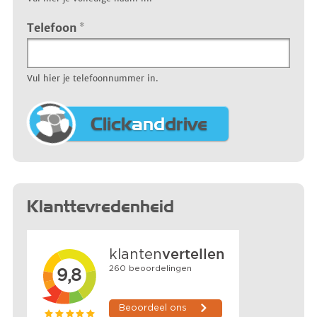
Telefoon
*
Vul hier je telefoonnummer in.
Click
and
drive
Klanttevredenheid