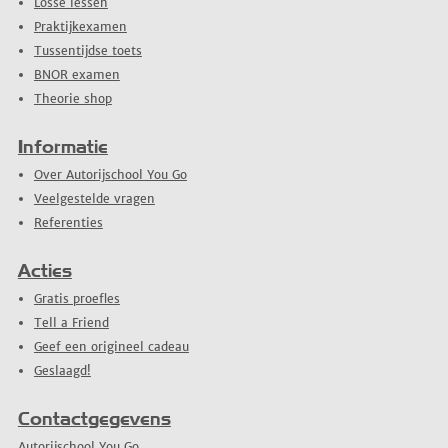
Losse lessen
Praktijkexamen
Tussentijdse toets
BNOR examen
Theorie shop
Informatie
Over Autorijschool You Go
Veelgestelde vragen
Referenties
Acties
Gratis proefles
Tell a Friend
Geef een origineel cadeau
Geslaagd!
Contactgegevens
Autorijschool You Go