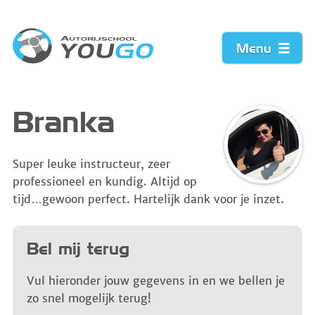
Menu
Home
Branka
Prijzen
Super leuke instructeu
r, zeer
profession
eel en kundig. Altijd op
Werkwijze
tijd…gew
oon perfect. Hartelijk dank voor je inzet.
Acties
Bel mij terug
Vacature
Vul hieronder jouw gegevens in en we bellen je
zo snel mogelijk terug!
Contact