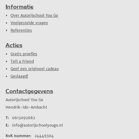
Informatie
Over Autorijschool You Go
Veelgestelde vragen
Referenties
Acties
Gratis proefles
Tell a Friend
Geef een origineel cadeau
Geslaagd!
Contactgegevens
Autorijschool You Go
Hendrik-Ido-Ambacht
T:
0613092682
E:
info@autorijschoolyougo.nl
KvK nummer:
24449304