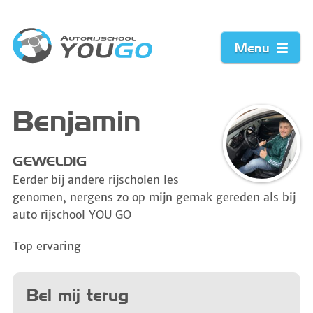
Menu
Home
Benjamin
Prijzen
GEWELDIG
Eerder bij andere rijscholen les
Werkwijze
genomen, nergens zo op mijn gemak gereden als bij
auto rijschool YOU GO
Acties
Top ervaring
Vacature
Bel mij terug
Contact