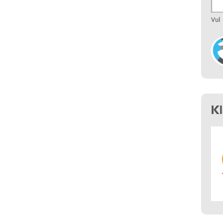
Vul
K