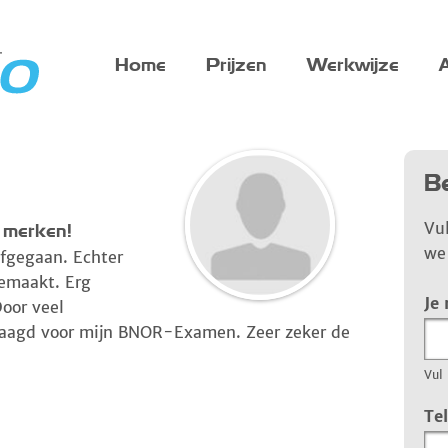
Home
Prijzen
Werkwijze
A
Be
Vu
 merken!
we 
afgegaan. Echter
gemaakt. Erg
Je
oor veel
laagd voor mijn BNOR-Examen. Zeer zeker de
Vul 
Te