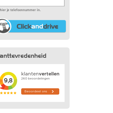
 hier je telefoonnummer in.
Click
and
drive
lanttevredenheid