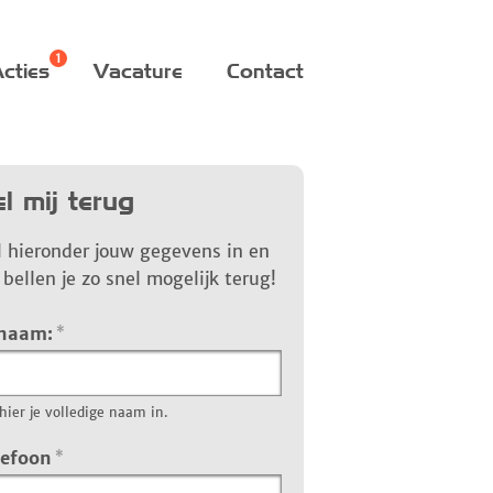
cties
Vacature
Contact
l mij terug
l hieronder jouw gegevens in en
bellen je zo snel mogelijk terug!
 naam:
*
hier je volledige naam in.
lefoon
*